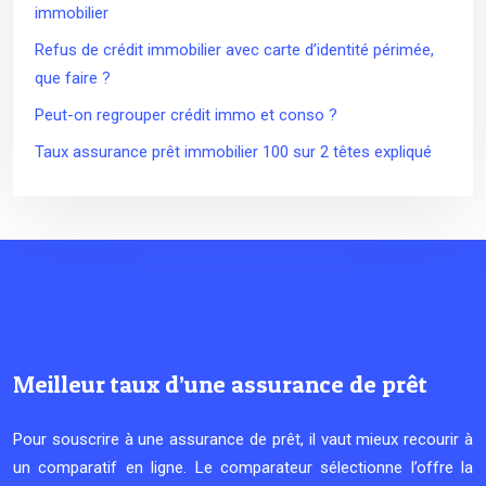
immobilier
Refus de crédit immobilier avec carte d’identité périmée,
que faire ?
Peut-on regrouper crédit immo et conso ?
Taux assurance prêt immobilier 100 sur 2 têtes expliqué
Meilleur taux d’une assurance de prêt
Pour souscrire à une assurance de prêt, il vaut mieux recourir à
un comparatif en ligne. Le comparateur sélectionne l’offre la